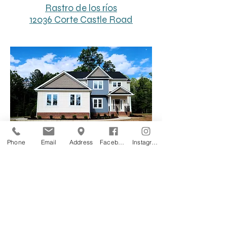
Rastro de los ríos
12036 Corte Castle Road
Phone
Email
Address
Facebook
Instagram
Midlothian, Virginia |
804-
897-5488
|
info@capitolbuildersinc.co
m
© 2025 por Capitol Builders, Inc.