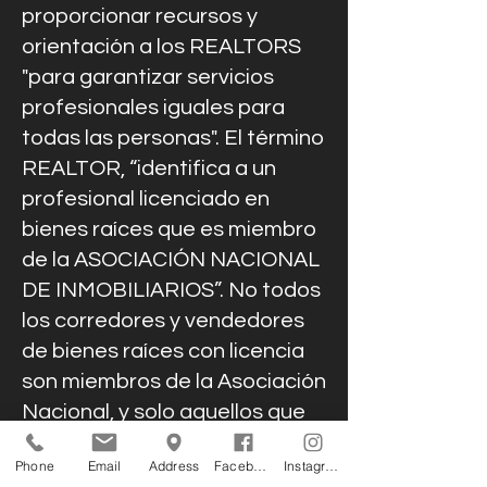
proporcionar recursos y
orientación a los REALTORS
"para garantizar servicios
profesionales iguales para
todas las personas". El término
REALTOR, “identifica a un
profesional licenciado en
bienes raíces que es miembro
de la ASOCIACIÓN NACIONAL
DE INMOBILIARIOS”. No todos
los corredores y vendedores
de bienes raíces con licencia
son miembros de la Asociación
Nacional, y solo aquellos que
lo son pueden identificarse
Phone
Email
Address
Facebook
Instagram
como REALTORS. Llevan a